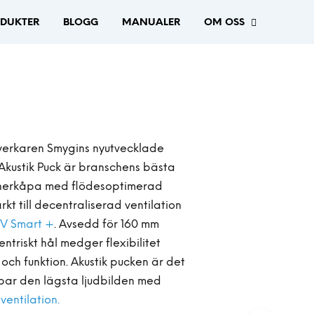
DUKTER
BLOGG
MANUALER
OM OSS
lverkaren Smygins nyutvecklade
 Akustik Puck är branschens bästa
nerkåpa med flödesoptimerad
kt till decentraliserad ventilation
iV Smart +
. Avsedd för 160 mm
ntriskt hål medger flexibilitet
 och funktion. Akustik pucken är det
par den lägsta ljudbilden med
ventilation.