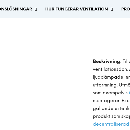
IONSLÖSNINGAR
HUR FUNGERAR VENTILATION
PRO
Beskrivning:
Til
ventilationsdon.
ljuddämpade in
utformning. Utmär
som exempelvis
montagerör. Exce
gällande estetik
produkt som ska
decentraliserad 