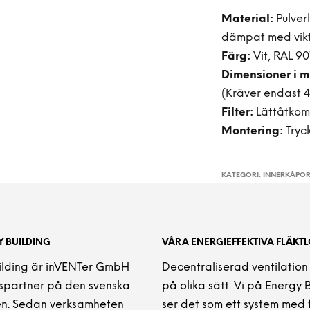
Material:
Pulver
dämpat med vikt,
Färg:
Vit, RAL 90
Dimensioner i m
(Kräver endast 
Filter:
Lättåtkoml
Montering:
Tryck
KATEGORI:
INNERKÅPO
 BUILDING
VÅRA ENERGIEFFEKTIVA FLÄKT
ilding är inVENTer GmbH
Decentraliserad ventilation
partner på den svenska
på olika sätt. Vi på Energy 
n. Sedan verksamheten
ser det som ett system med 