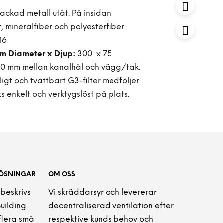
lackad metall utåt. På insidan
 mineralfiber och polyesterfiber
16
m Diameter x Djup:
300 x 75
40 mm mellan kanalhål och vägg/tak.
igt och tvättbart G3-filter medföljer.
s enkelt och verktygslöst på plats.
R
LÖSNINGAR
OM OSS
 beskrivs
Vi skräddarsyr och levererar
Building
decentraliserad ventilation efter
flera små
respektive kunds behov och